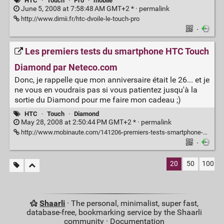
HTC
·
Touch
·
Pro
·
mobile
June 5, 2008 at 7:58:48 AM GMT+2 * ·
permalink
http://www.dimii.fr/htc-dvoile-le-touch-pro
·
Les premiers tests du smartphone HTC Touch
Diamond par Neteco.com
Donc, je rappelle que mon anniversaire était le 26... et je
ne vous en voudrais pas si vous patientez jusqu'à la
sortie du Diamond pour me faire mon cadeau ;)
HTC
·
Touch
·
Diamond
May 28, 2008 at 2:50:44 PM GMT+2 * ·
permalink
http://www.mobinaute.com/141206-premiers-tests-smartphone-htc-touch-diamond.html
·
20
50
100
Shaarli
· The personal, minimalist, super fast,
database-free, bookmarking service by the Shaarli
community ·
Documentation