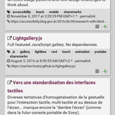
think about.
accessibility
·
touch
·
mobile
·
sharemarks
November 6, 2017 at 3:20:29 PM GMT+1 * ·
permalink
https://accessibility.blog.gov.uk/2016/06/09/research-with-blind-users-on-mobile-devices/
·
Lightgallery.js
Full featured JavaScript gallery. No dependencies.
js
·
gallery
·
lightbox
·
rwd
·
touch
·
animation
·
youtube
·
sharemarks
August 5, 2016 at 8:50:55 AM GMT+2 * ·
permalink
https://sachinchoolur.github.io/lightgallery.js/
·
Vers une standardisation des interfaces
tactiles
Diverses tentatives d'homogénéisation de la gestuelle
pour l'interaction tactile, multi-tactile et au dessus de
l'écran... manque encore le "derrière l'écran" (comme
dans la futur console portable de Sony).