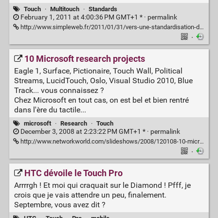
Touch
·
Multitouch
·
Standards
February 1, 2011 at 4:00:36 PM GMT+1 * ·
permalink
http://www.simpleweb.fr/2011/01/31/vers-une-standardisation-des-interfaces-tactiles
·
10 Microsoft research projects
Eagle 1, Surface, Pictionaire, Touch Wall, Political
Streams, LucidTouch, Oslo, Visual Studio 2010, Blue
Track... vous connaissez ?
Chez Microsoft en tout cas, on est bel et bien rentré
dans l'ère du tactile...
microsoft
·
Research
·
Touch
December 3, 2008 at 2:23:22 PM GMT+1 * ·
permalink
http://www.networkworld.com/slideshows/2008/120108-10-microsoft-research-projects.html?nwwpkg=nws
·
HTC dévoile le Touch Pro
Arrrrgh ! Et moi qui craquait sur le Diamond ! Pfff, je
crois que je vais attendre un peu, finalement.
Septembre, vous avez dit ?