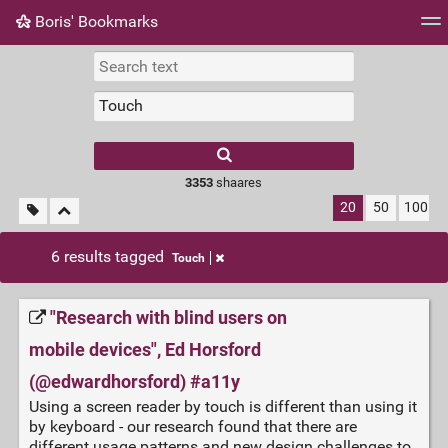
Boris' Bookmarks
Tag cloud
Picture wall
Daily
RSS Feed
Logi
3353
shaares
20
50
100
6 results tagged
Touch
"Research with blind users on
mobile devices", Ed Horsford
(@edwardhorsford) #a11y
Using a screen reader by touch is different than using it
by keyboard - our research found that there are
different usage patterns and new design challenges to