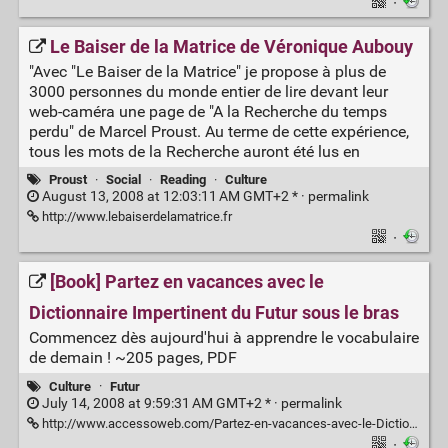
·
Le Baiser de la Matrice de Véronique Aubouy
"Avec "Le Baiser de la Matrice" je propose à plus de
3000 personnes du monde entier de lire devant leur
web-caméra une page de "A la Recherche du temps
perdu" de Marcel Proust. Au terme de cette expérience,
tous les mots de la Recherche auront été lus en
Proust
·
Social
·
Reading
·
Culture
August 13, 2008 at 12:03:11 AM GMT+2 * ·
permalink
http://www.lebaiserdelamatrice.fr
·
[Book] Partez en vacances avec le
Dictionnaire Impertinent du Futur sous le bras
Commencez dès aujourd'hui à apprendre le vocabulaire
de demain ! ~205 pages, PDF
Culture
·
Futur
July 14, 2008 at 9:59:31 AM GMT+2 * ·
permalink
http://www.accessoweb.com/Partez-en-vacances-avec-le-Dictionnaire-Impertinent-du-Futur-sous-le-bras_a3731.html
·