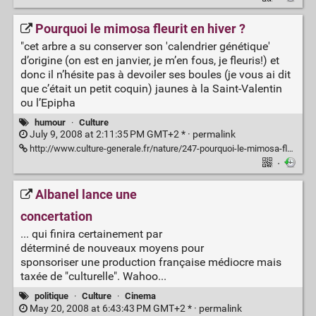
Pourquoi le mimosa fleurit en hiver ?
"cet arbre a su conserver son 'calendrier génétique'
d’origine (on est en janvier, je m’en fous, je fleuris!) et
donc il n’hésite pas à devoiler ses boules (je vous ai dit
que c’était un petit coquin) jaunes à la Saint-Valentin
ou l’Epipha
humour
·
Culture
July 9, 2008 at 2:11:35 PM GMT+2 * ·
permalink
http://www.culture-generale.fr/nature/247-pourquoi-le-mimosa-fleurit-en-hiver
·
Albanel lance une
concertation
... qui finira certainement par
déterminé de nouveaux moyens pour
sponsoriser une production française médiocre mais
taxée de "culturelle". Wahoo...
politique
·
Culture
·
Cinema
May 20, 2008 at 6:43:43 PM GMT+2 * ·
permalink