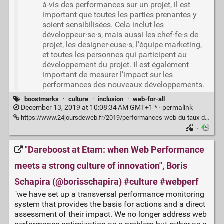
à-vis des performances sur un projet, il est
important que toutes les parties prenantes y
soient sensibilisées. Cela inclut les
développeur·se·s, mais aussi les chef·fe·s de
projet, les designer·euse·s, l’équipe marketing,
et toutes les personnes qui participent au
développement du projet. Il est également
important de mesurer l’impact sur les
performances des nouveaux développements.
boostmarks
·
culture
·
inclusion
·
web-for-all
December 13, 2019 at 10:08:34 AM GMT+1 * ·
permalink
https://www.24joursdeweb.fr/2019/performances-web-du-taux-de-conversion-au-taux-d-inclusion/
·
"Dareboost at Etam: when Web Performance
meets a strong culture of innovation", Boris
Schapira (@borisschapira) #culture #webperf
"we have set up a transversal performance monitoring
system that provides the basis for actions and a direct
assessment of their impact. We no longer address web