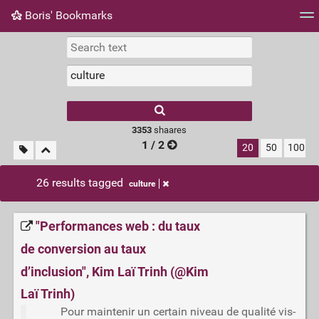
Boris' Bookmarks
Tag cloud
Picture wall
Daily
RSS Feed
Logi
3353
shaares
1 / 2
20
50
100
26 results tagged
culture
"Performances web : du taux
de conversion au taux
d’inclusion", Kim Laï Trinh (@Kim
Laï Trinh)
Pour maintenir un certain niveau de qualité vis-