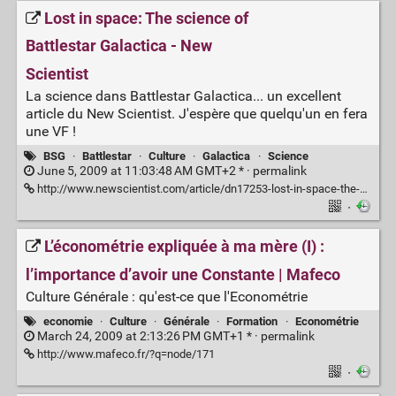
Lost in space: The science of
Battlestar Galactica - New
Scientist
La science dans Battlestar Galactica... un excellent
article du New Scientist. J'espère que quelqu'un en fera
une VF !
BSG
·
Battlestar
·
Culture
·
Galactica
·
Science
June 5, 2009 at 11:03:48 AM GMT+2 * ·
permalink
http://www.newscientist.com/article/dn17253-lost-in-space-the-science-of-battlestar-galactica.html?full=true
·
L’économétrie expliquée à ma mère (I) :
l’importance d’avoir une Constante | Mafeco
Culture Générale : qu'est-ce que l'Econométrie
economie
·
Culture
·
Générale
·
Formation
·
Econométrie
March 24, 2009 at 2:13:26 PM GMT+1 * ·
permalink
http://www.mafeco.fr/?q=node/171
·