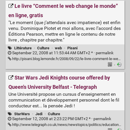
Le livre “Comment le web change le monde”
en ligne, gratis
"Le moment (que j’attendais avec impatience) est enfin
venu. Dominique Piotet et moi allons, avec l’accord des
Éditions Pearson, mettre en ligne le contenu de notre
livre , chapitre par chapitre."
Littérature
·
Culture
·
web
·
Pisani
September 22, 2008 at 11:53:44 AM GMT+2 * ·
permalink
http://pisani.blog.lemonde.fr/2008/09/22/le-livre-comment-le-web-change-le-monde-en-ligne-gratis
·
Star Wars Jedi Knights course offered by
Queen's University Belfast - Telegraph
Une Université propose un cursus d'enseignement en
communication et développement personnel dont le fil
conducteur est... la pensée Jedi !
StarWars
·
Jedi
·
Culture
September 12, 2008 at 2:23:22 PM GMT+2 * ·
permalink
http://www.telegraph.co.uk/news/newstopics/politics/education/2798657/Star-Wars-Jedi-Knights-course-offered-by-Queens-University-Belfast.html