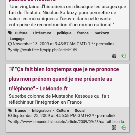
"Une vingtaine d’historiens ont disséqué les usages que
fait de l’histoire Nicolas Sarkozy, pour permettre de
saisir les mécaniques à l’œuvre dans cette vaste
entreprise de reconstruction d’un roman national."
Culture
·
Littérature
·
politique
·
france
·
Sarkozy
·
Langage
November 13, 2009 at 9:43:57 AM GMT+1 * ·
permalink
http://cvuh.free.fr/spip.php?article159
·
"Ça fait bien longtemps que je ne prononce
plus mon prénom quand je me présente au
téléphone" - LeMonde.fr
Superbe colonne de Mustapha Kessous qui fait
réfléchir sur l'intégration en France
france
·
Intégration
·
Culture
·
Social
September 23, 2009 at 4:56:58 PM GMT+2 * ·
permalink
http://www.lemonde.fr/societe/article/2009/09/23/ca-fait-bien-longtemps-que-je-ne-prononce-plus-mon-prenom-quand-je-me-presente-au-telephone_1244095_3224.html
·