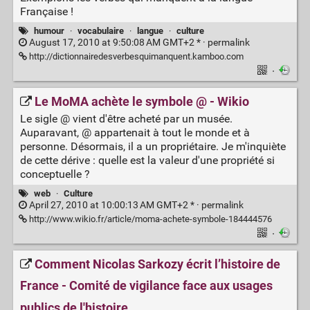
Française !
humour
·
vocabulaire
·
langue
·
culture
August 17, 2010 at 9:50:08 AM GMT+2 * ·
permalink
http://dictionnairedesverbesquimanquent.kamboo.com
·
Le MoMA achète le symbole @ - Wikio
Le sigle @ vient d'être acheté par un musée.
Auparavant, @ appartenait à tout le monde et à
personne. Désormais, il a un propriétaire. Je m'inquiète
de cette dérive : quelle est la valeur d'une propriété si
conceptuelle ?
web
·
Culture
April 27, 2010 at 10:00:13 AM GMT+2 * ·
permalink
http://www.wikio.fr/article/moma-achete-symbole-184444576
·
Comment Nicolas Sarkozy écrit l’histoire de
France - Comité de vigilance face aux usages
publics de l'histoire