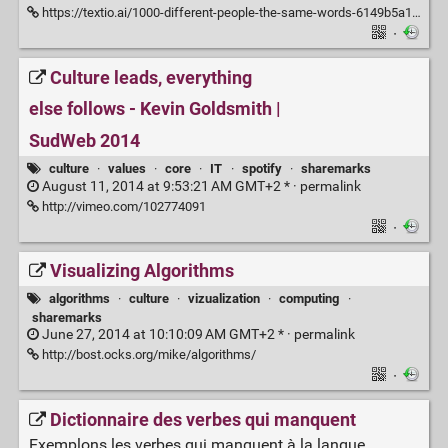
https://textio.ai/1000-different-people-the-same-words-6149b5a1f351
·
Culture leads, everything
else follows - Kevin Goldsmith |
SudWeb 2014
culture
·
values
·
core
·
IT
·
spotify
·
sharemarks
August 11, 2014 at 9:53:21 AM GMT+2 * ·
permalink
http://vimeo.com/102774091
·
Visualizing Algorithms
algorithms
·
culture
·
vizualization
·
computing
·
sharemarks
June 27, 2014 at 10:10:09 AM GMT+2 * ·
permalink
http://bost.ocks.org/mike/algorithms/
·
Dictionnaire des verbes qui manquent
Exemplons les verbes qui manquent à la langue