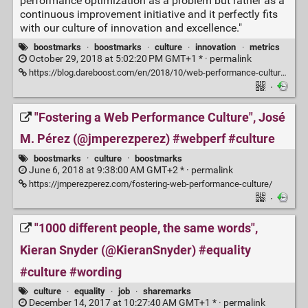
performance optimization as a problem but rather as a
continuous improvement initiative and it perfectly fits
with our culture of innovation and excellence."
boostmarks
·
boostmarks
·
culture
·
innovation
·
metrics
October 29, 2018 at 5:02:20 PM GMT+1 * ·
permalink
https://blog.dareboost.com/en/2018/10/web-performance-culture-etam/
·
"Fostering a Web Performance Culture", José
M. Pérez (@jmperezperez) #webperf #culture
boostmarks
·
culture
·
boostmarks
June 6, 2018 at 9:38:00 AM GMT+2 * ·
permalink
https://jmperezperez.com/fostering-web-performance-culture/
·
"1000 different people, the same words",
Kieran Snyder (@KieranSnyder) #equality
#culture #wording
culture
·
equality
·
job
·
sharemarks
December 14, 2017 at 10:27:40 AM GMT+1 * ·
permalink