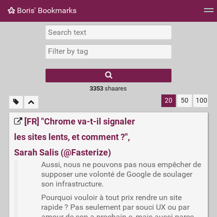
Boris' Bookmarks
Tag cloud
Picture wall
Daily
RSS Feed
Logi
3353
shaares
20
50
100
[FR] "Chrome va-t-il signaler
les sites lents, et comment ?",
Sarah Salis (@Fasterize)
Aussi, nous ne pouvons pas nous empêcher de
supposer une volonté de Google de soulager
son infrastructure.
Pourquoi vouloir à tout prix rendre un site
rapide ? Pas seulement par souci UX ou par
amour de son.a prochain.e, mais aussi parce