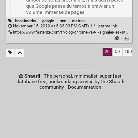
que Google passe du temps à crawler un
volume immense de pages.
boostmarks
·
google
·
seo
·
metrics
November 15, 2019 at 5:33:03 PM GMT+1 * ·
permalink
https://www.fasterize.com/fr/blog/chrome-va-t-il-signaler-les-sites-lents-et-comment/
·
20
50
100
Shaarli
· The personal, minimalist, super fast,
database-free, bookmarking service by the Shaarli
community ·
Documentation