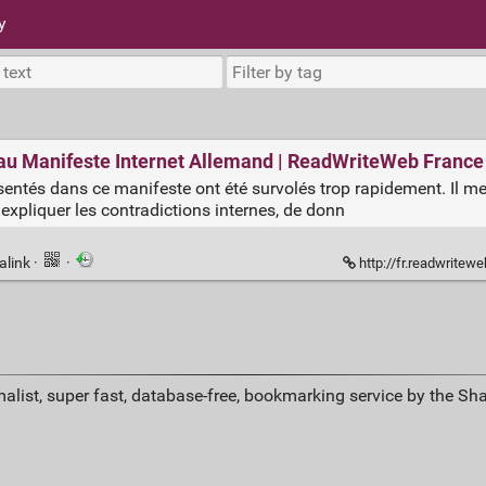
y
 au Manifeste Internet Allemand | ReadWriteWeb France
ntés dans ce manifeste ont été survolés trop rapidement. Il me s
 expliquer les contradictions internes, de donn
alink
·
·
http://fr.readwriteweb.
alist, super fast, database-free, bookmarking service by the Sh