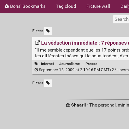
Boris' Bookmarks
Tag cloud
Picture wall
Dail
Filters
La séduction immédiate : 7 réponses
"Il me semble cependant que les 17 points prése
les différentes thèses qui le sous-tendent, d’en
Internet
·
Journalisme
·
Presse
September 15, 2009 at 2:19:16 PM GMT+2 * ·
perm
Filters
Shaarli
· The personal, minim