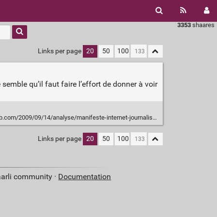
3353
shaares
Links per page
20
50
100
emble qu’il faut faire l’effort de donner à voir
com/2009/09/14/analyse/manifeste-internet-journalisme-allemand
Links per page
20
50
100
aarli community ·
Documentation