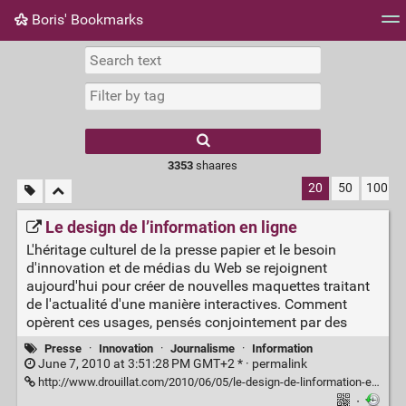
Boris' Bookmarks
Tag cloud
Picture wall
Daily
RSS Feed
Logi
3353
shaares
20
50
100
Le design de l’information en ligne
L'héritage culturel de la presse papier et le besoin
d'innovation et de médias du Web se rejoignent
aujourd'hui pour créer de nouvelles maquettes traitant
de l'actualité d'une manière interactives. Comment
opèrent ces usages, pensés conjointement par des
Presse
·
Innovation
·
Journalisme
·
Information
June 7, 2010 at 3:51:28 PM GMT+2 * ·
permalink
http://www.drouillat.com/2010/06/05/le-design-de-linformation-en-ligne
·